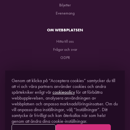
Biljetter
Evenemang
OM WEBBPLATSEN
Hitta till oss
Frågor och svar
GDPR
Genom att klicka på “Acceptera cookies” samtycker du till
att vi och våra partners använder cookies och andra
spårtekniker enligt vår
cookiepolicy
för att förbättra
webbupplevelsen, analysera användningen av
webbplatsen och anpassa marknadsföringsinsatser. Om du
STUDIO ACUSTICUM
2021. EN DEL AV
PITEÅ
vill anpassa dina inställningar, välj “Inställningar”. Ditt
SCIENCE PARK
samtycke är frivilligt och kan återkallas när som helst
genom att ändra dina cookie-inställningar.