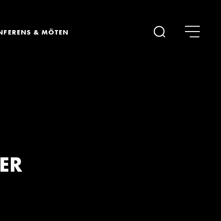
NFERENS & MÖTEN
Sök
ER