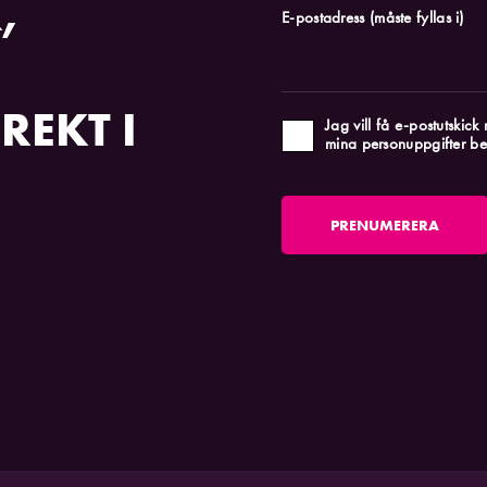
,
E-postadress
(måste fyllas i)
REKT I
Jag vill få e-postutskic
mina personuppgifter be
PRENUMERERA