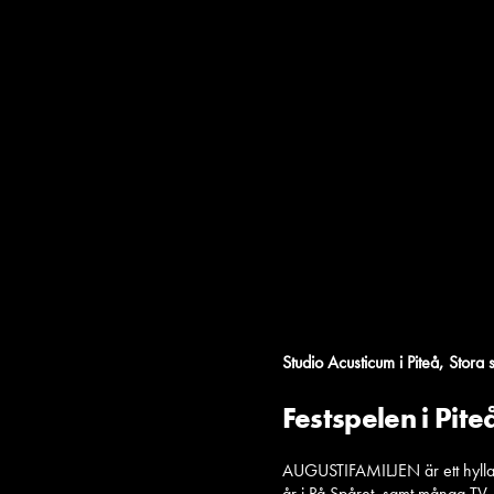
,
Studio Acusticum i Piteå
Stora 
Festspelen i Piteå
AUGUSTIFAMILJEN är ett hyllat 
år i På Spåret, samt många TV-k