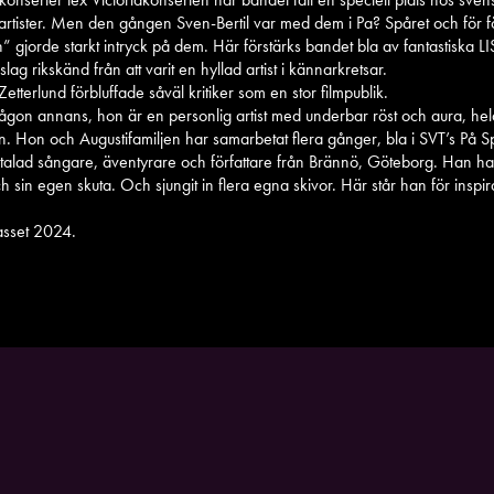
artister. Men den gången Sven-Bertil var med dem i Pa? Spåret och för fö
n” gjorde starkt intryck på dem. Här förstärks bandet bla av fantastis
rikskänd från att varit en hyllad artist i kännarkretsar.
tterlund förbluffade såväl kritiker som en stor filmpublik.
någon annans, hon är en personlig artist med underbar röst och aura, hel
. Hon och Augustifamiljen har samarbetat flera gånger, bla i SVT’s På S
d sångare, äventyrare och författare från Brännö, Göteborg. Han ha
 sin egen skuta. Och sjungit in flera egna skivor. Här står han för inspira
passet 2024.