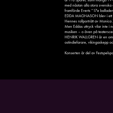
med nästan alla stora svenska 
framförde Everts ”17e ballade
EDDA MAGNASON blev i ett slag 
Hennes rollporträtt av Monica Ze
Men Eddas uttryck vilar inte i 
musiken – o även på teaterscen
HENRIK WALLGREN är en omtala
ostindiefarare, vikingaskepp och
Konserten är del av Festspels