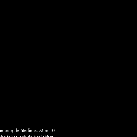
manhang de återfinns. Med 10
ska folket, och de har jobbat