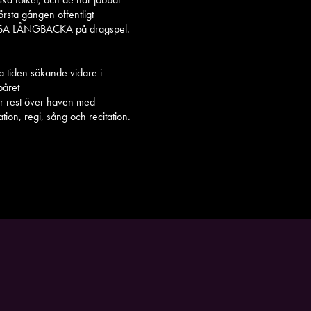
rsta gången offentligt
ka LISA LÅNGBACKA på dragspel.
a tiden sökande vidare i
påret
r rest över haven med
tion, regi, sång och recitation.