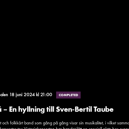
18 juni 2024 kl 21:00
salen
COMPLETED
 – En hyllning till Sven-Bertil Taube
och folkkärt band som gång på gång visar sin musikalitet, i vilket sam
onserter tex Victoriakonserten har bandet fått en speciell plats hos sven