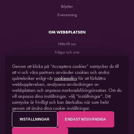
Biljetter
Evenemang
OM WEBBPLATSEN
Hitta till oss
Frågor och svar
GDPR
Genom att klicka på “Acceptera cookies” samtycker du till
att vi och våra partners använder cookies och andra
spårtekniker enligt vår
cookiepolicy
för att förbättra
webbupplevelsen, analysera användningen av
webbplatsen och anpassa marknadsföringsinsatser. Om du
vill anpassa dina inställningar, välj “Inställningar”. Ditt
samtycke är frivilligt och kan återkallas när som helst
genom att ändra dina cookie-inställningar.
STUDIO ACUSTICUM
2021. EN DEL AV
PITEÅ
SCIENCE PARK
INSTÄLLNINGAR
ENDAST NÖDVÄNDIGA