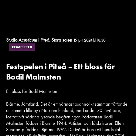
Studio Acusticum i Piteå
Stora salen
,
15 juni 2024 kl 18:30
COMPLETED
Festspelen i Piteå – Ett bloss för
Bodil Malmsten
Ett bloss för Bodil Malmsten
Bjärme, Jämtland. Det är ett närmast osannolikt sammanträffande
att samma lilla by i Norrlands inland, med under 70 invånare,
fostrat två sådana lysande begåvningar. Författaren Bodil
Malmsten föddes i Bjärme 1944. Artisten och låtskrivaren Ellen
Sundberg föddes i Bjärme 1992. De två är bara ett hundratal
meter och 48 år ifrån varandra. När Bodil Malmsten dog 2016