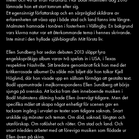
lämnade hon ett stort tomrum efter sig.
Ett egensinnigt författarskap och en särpräglad skildrare av
erfarenheten att växa upp i både stad och land fanns inte längre.
Malmsten hamnade i tonåren i fosterhem i Vällingby. En bakgrund
vars kluvna natur var ett återkommande tema i hennes skrivande.
Inte minst i den hyllade självbiografin Mitt första liv.
Ellen Sundberg har sedan debuten 2013 släppt fyra
engelskspråkiga album varav två spelats in i USA, i Texas
respektive Nashville. Sitt bredare genombrott fick hon med det
kritikerrosade albumet Du sålde min biljett där hon tolkar Kjell
Höglund, där hon visade upp en sällsam förmåga att gestalta text.
Bodil uppmuntrade i mejlkorrespondens Ellen Sundberg att börja
sjunga på svenska. Att locka fram den inneboende musiken i
Bodil Malmstens diktning hade Ellen övervägt tidigare. Men det
specifika målet att skapa något enhetligt för scenen gav en
tacksam ingång i urvalet av texter som tidigare saknats. Snart
urskilde sig mönster och teman. Om död, saknad, längtan och
utanförskap. Om rotlöshet och rötter. Om stad och land. Och
snart inleddes arbetet med att föreviga musiken som flödade ur
Ellen även på skiva.