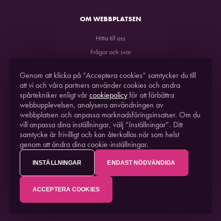
OM WEBBPLATSEN
Hitta till oss
Frågor och svar
GDPR
Genom att klicka på “Acceptera cookies” samtycker du till
att vi och våra partners använder cookies och andra
spårtekniker enligt vår
cookiepolicy
för att förbättra
webbupplevelsen, analysera användningen av
webbplatsen och anpassa marknadsföringsinsatser. Om du
vill anpassa dina inställningar, välj “Inställningar”. Ditt
samtycke är frivilligt och kan återkallas när som helst
genom att ändra dina cookie-inställningar.
STUDIO ACUSTICUM
2021. EN DEL AV
PITEÅ
SCIENCE PARK
INSTÄLLNINGAR
ENDAST NÖDVÄNDIGA
ACCEPTERA COOKIES