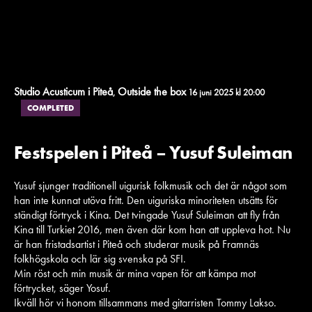
Studio Acusticum i Piteå
Outside the box
,
16 juni 2025 kl 20:00
COMPLETED
Festspelen i Piteå – Yusuf Suleiman
Yusuf sjunger traditionell uigurisk folkmusik och det är något som
han inte kunnat utöva fritt. Den uiguriska minoriteten utsätts för
ständigt förtryck i Kina. Det tvingade Yusuf Suleiman att fly från
Kina till Turkiet 2016, men även där kom han att uppleva hot. Nu
är han fristadsartist i Piteå och studerar musik på Framnäs
folkhögskola och lär sig svenska på SFI.
Min röst och min musik är mina vapen för att kämpa mot
förtrycket, säger Yosuf.
Ikväll hör vi honom tillsammans med gitarristen Tommy Lakso.