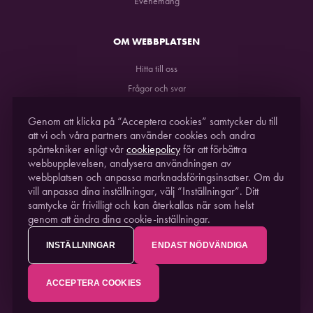
Evenemang
OM WEBBPLATSEN
Hitta till oss
Frågor och svar
GDPR
Genom att klicka på “Acceptera cookies” samtycker du till
att vi och våra partners använder cookies och andra
spårtekniker enligt vår
cookiepolicy
för att förbättra
webbupplevelsen, analysera användningen av
webbplatsen och anpassa marknadsföringsinsatser. Om du
vill anpassa dina inställningar, välj “Inställningar”. Ditt
samtycke är frivilligt och kan återkallas när som helst
genom att ändra dina cookie-inställningar.
STUDIO ACUSTICUM
2021. EN DEL AV
PITEÅ
SCIENCE PARK
INSTÄLLNINGAR
ENDAST NÖDVÄNDIGA
ACCEPTERA COOKIES