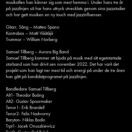
musikstilen han känner sig som mest hemma i. Under hans tre år
på jazzlinjen så har hans uttryck utvecklats genom sina jazzstudier
och har gett musiken en ny touch med jazzinfluenser.
Gitarr, Sång – Matteo Spano
Kontrabas – Matti Väätäjä
Trummor – William Norberg
Samuel Tillberg – Aurora Big Band
Samuel Tillberg kommer att bjuda på musik med sitt egetstartade
storband som han drivit sen november 2022. Det har varit det
projekt som han lagt ner mest tid och energi på under de tre åren
han gått på kandidatprogramet på jazzlinjen.
Bandledare Samuel Tillberg
Alt1- Theodor Boäng
Alt2- Gustav Spoormaker
Tenor1- Erik Brandell
Tenor2- Felix Nadworny
Baryton- Niklas Bodin
Trpt1- Jacek Onuszkiewicz