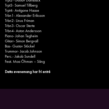
Trpt2- Gustav Dahlbäck
Trpt3- Samuel Tillberg
Trpt4- Antigone Haase
Trbn1- Alexander Eriksson
Trbn2- Linus Friman
Trbn3- Oscar Sterte
Trbn4- Aston Andersson
Piano- Johan Tegheim
Gitarr- Simon Bergvall
Bas- Gustav Stöckel
Trummor- Jacob Johnson
Perc.- Jakob Sundell
Feat. Moa Öhman – Sång
Detta evenemang har fri entré