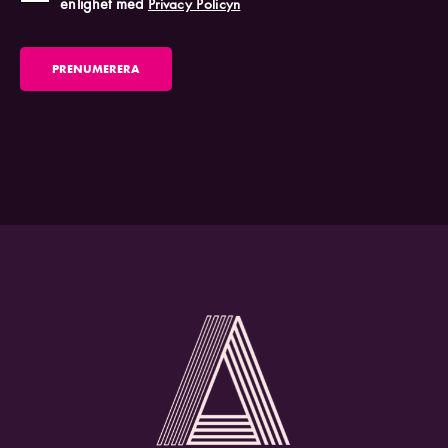
enlighet med
Privacy Policyn
PRENUMERERA