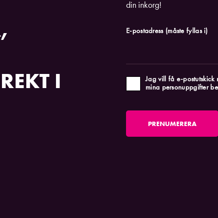
din inkorg!
,
E-postadress
(måste fyllas i)
REKT I
Jag vill få e-postutskic
mina personuppgifter be
PRENUMERERA