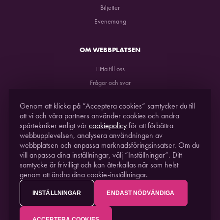
Biljetter
Evenemang
OM WEBBPLATSEN
Hitta till oss
Frågor och svar
GDPR
Genom att klicka på “Acceptera cookies” samtycker du till
att vi och våra partners använder cookies och andra
spårtekniker enligt vår
cookiepolicy
för att förbättra
webbupplevelsen, analysera användningen av
webbplatsen och anpassa marknadsföringsinsatser. Om du
vill anpassa dina inställningar, välj “Inställningar”. Ditt
samtycke är frivilligt och kan återkallas när som helst
genom att ändra dina cookie-inställningar.
STUDIO ACUSTICUM
2021. EN DEL AV
PITEÅ
SCIENCE PARK
INSTÄLLNINGAR
ENDAST NÖDVÄNDIGA
ACCEPTERA COOKIES