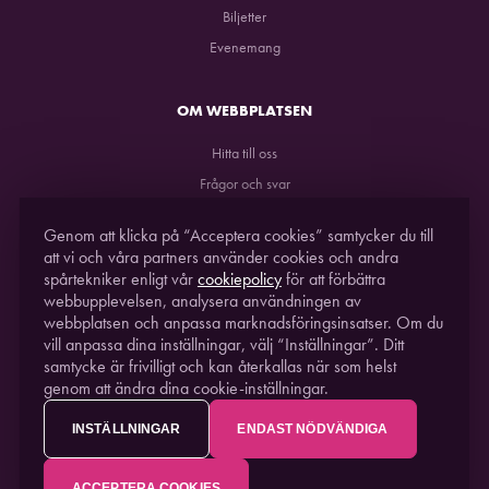
Biljetter
Evenemang
OM WEBBPLATSEN
Hitta till oss
Frågor och svar
GDPR
Genom att klicka på “Acceptera cookies” samtycker du till
att vi och våra partners använder cookies och andra
spårtekniker enligt vår
cookiepolicy
för att förbättra
webbupplevelsen, analysera användningen av
webbplatsen och anpassa marknadsföringsinsatser. Om du
vill anpassa dina inställningar, välj “Inställningar”. Ditt
samtycke är frivilligt och kan återkallas när som helst
genom att ändra dina cookie-inställningar.
STUDIO ACUSTICUM
2021. EN DEL AV
PITEÅ
SCIENCE PARK
INSTÄLLNINGAR
ENDAST NÖDVÄNDIGA
ACCEPTERA COOKIES