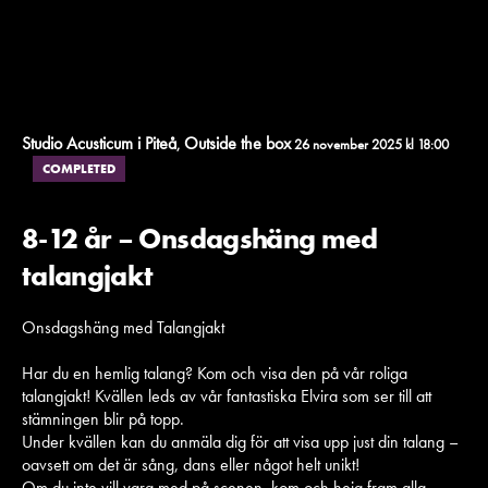
Studio Acusticum i Piteå
Outside the box
,
26 november 2025 kl 18:00
COMPLETED
8-12 år – Onsdagshäng med
talangjakt
Onsdagshäng med Talangjakt
Har du en hemlig talang? Kom och visa den på vår roliga
talangjakt! Kvällen leds av vår fantastiska Elvira som ser till att
stämningen blir på topp.
Under kvällen kan du anmäla dig för att visa upp just din talang –
oavsett om det är sång, dans eller något helt unikt!
Om du inte vill vara med på scenen, kom och heja fram alla