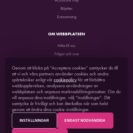
Biljetter
Evenemang
OM WEBBPLATSEN
Hitta till oss
Frågor och svar
GDPR
Genom att klicka på “Acceptera cookies” samtycker du till
att vi och våra partners använder cookies och andra
spårtekniker enligt vår
cookiepolicy
för att förbättra
webbupplevelsen, analysera användningen av
webbplatsen och anpassa marknadsföringsinsatser. Om du
vill anpassa dina inställningar, välj “Inställningar”. Ditt
samtycke är frivilligt och kan återkallas när som helst
genom att ändra dina cookie-inställningar.
STUDIO ACUSTICUM
2021. EN DEL AV
PITEÅ
SCIENCE PARK
INSTÄLLNINGAR
ENDAST NÖDVÄNDIGA