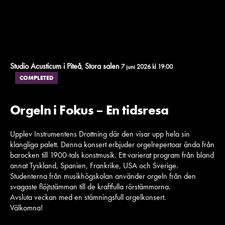
Studio Acusticum i Piteå
Stora salen
,
7 juni 2026 kl 19:00
COMPLETED
Orgeln i Fokus – En tidsresa
Upplev Instrumentens Drottning där den visar upp hela sin
klangliga palett. Denna konsert erbjuder orgelrepertoar ända från
barocken till 1900-tals konstmusik. Ett varierat program från bland
annat Tyskland, Spanien, Frankrike, USA och Sverige.
Studenterna från musikhögskolan använder orgeln från den
svagaste flöjtstämman till de kraftfulla rörstämmorna.
Avsluta veckan med en stämningsfull orgelkonsert.
Välkomna!