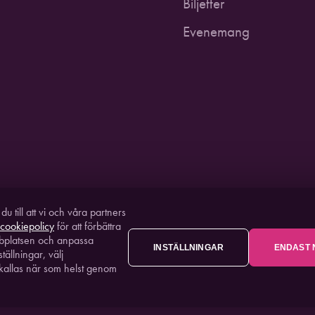
Biljetter
Evenemang
 till att vi och våra partners
cookiepolicy
för att förbättra
bplatsen och anpassa
INSTÄLLNINGAR
ENDAST 
STUDIO AC
ällningar, välj
terkallas när som helst genom