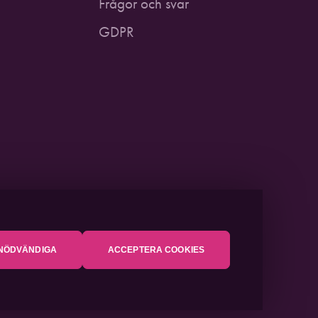
Frågor och svar
GDPR
NÖDVÄNDIGA
ACCEPTERA COOKIES
USTICUM
2021. EN DEL AV
PITEÅ SCIENCE PARK