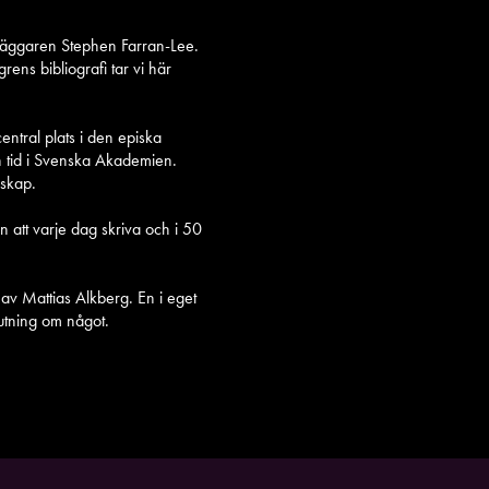
rläggaren Stephen Farran-Lee.
ns bibliografi tar vi här
ntral plats i den episka
n tid i Svenska Akademien.
rskap.
n att varje dag skriva och i 50
 av Mattias Alkberg. En i eget
lutning om något.