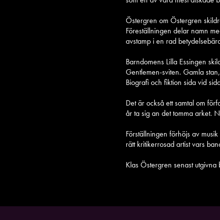
Östergren om Östergren skildra
Föreställningen delar namn med
avstamp i en rad betydelsebära
Barndomens Lilla Essingen skil
Gentlemen-sviten. Gamla stan, 
Biografi och fiktion sida vid sid
Det är också ett samtal om förfa
år ta sig an det tomma arket. Nu
Förställningen förhöjs av musik
rätt kritikerrosad artist vars 
Klas Östergren senast utgivna 