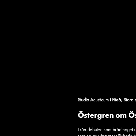
,
Studio Acusticum i Piteå
Stora 
Östergren om Ö
Från debuten som brådmoget und
som en av våra mest älskade be