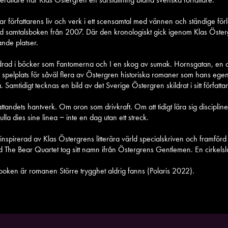
r författarens liv och verk i ett scensamtal med vännen och ständige fö
 samtalsboken från 2007. Där den kronologiskt gick igenom Klas Östergre
nde platser.
drad i böcker som Fantomerna och I en skog av sumak. Hornsgatan, en ce
spelplats för såväl flera av Östergren historiska romaner som hans ege
a. Samtidigt tecknas en bild av det Sverige Östergren skildrat i sitt författa
ttandets hantverk. Om oron som drivkraft. Om att tidigt lära sig discipline
lla dies sine linea − inte en dag utan ett streck.
 inspirerad av Klas Östergrens litterära värld specialskriven och framförd
band The Bear Quartet tog sitt namn ifrån Östergrens Gentlemen. En cirkels
boken är romanen Större trygghet aldrig fanns (Polaris 2022).