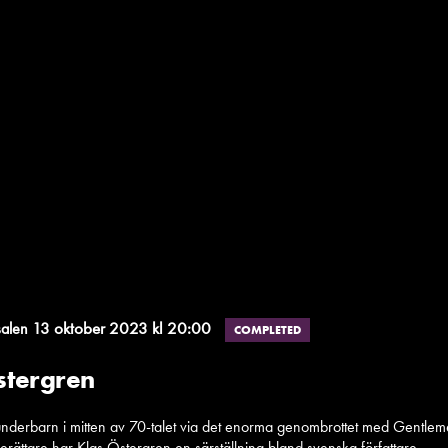
13 oktober 2023 kl 20:00
salen
COMPLETED
stergren
erbarn i mitten av 70-talet via det enorma genombrottet med Gentlemen 
rättare har Klas Östergren en särställning bland svenska författare.