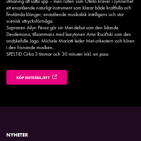
utmaning att sätta upp – men rollen som Otello kräver i synnerhet
ett enastående naturligt instrument som klarar både kraftfulla och
finstämda klanger, enastående musikalisk intelligens och stor
scenisk uttrycksförmåga.
Sopranen Ailyn Pérez gör sin Met-debut som den lidande
Desdemona, tillsammans med barytonen Artur Ruciński som den
ondskefulle Jago. Michele Mariotti leder Met-orkestern och kören
i den hisnande musiken.
SPELTID Cirka 3 timmar och 30 minuter inkl. en paus
KÖP ENTRÉBILJETT
NYHETER