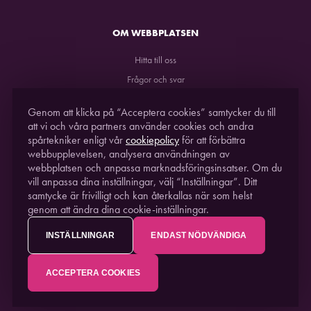
OM WEBBPLATSEN
Hitta till oss
Frågor och svar
GDPR
Genom att klicka på “Acceptera cookies” samtycker du till
att vi och våra partners använder cookies och andra
spårtekniker enligt vår
cookiepolicy
för att förbättra
webbupplevelsen, analysera användningen av
webbplatsen och anpassa marknadsföringsinsatser. Om du
vill anpassa dina inställningar, välj “Inställningar”. Ditt
samtycke är frivilligt och kan återkallas när som helst
genom att ändra dina cookie-inställningar.
STUDIO ACUSTICUM
2021. EN DEL AV
PITEÅ
SCIENCE PARK
INSTÄLLNINGAR
ENDAST NÖDVÄNDIGA
ACCEPTERA COOKIES