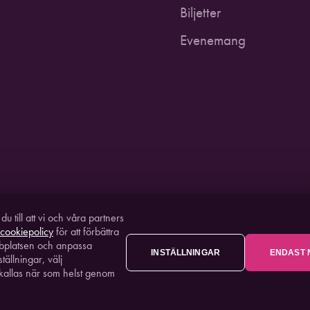
Biljetter
Evenemang
 till att vi och våra partners
cookiepolicy
för att förbättra
bplatsen och anpassa
INSTÄLLNINGAR
ENDAST 
STUDIO AC
ällningar, välj
terkallas när som helst genom