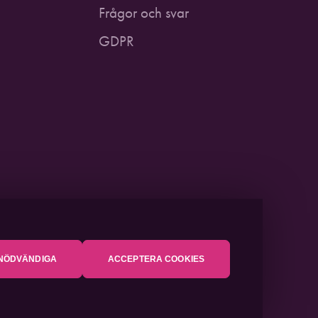
Frågor och svar
GDPR
NÖDVÄNDIGA
ACCEPTERA COOKIES
USTICUM
2021. EN DEL AV
PITEÅ SCIENCE PARK