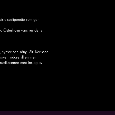
vistelsestipendie som ger
lia Österholm vars residens
 syntar och sång. Siri Karlsson
iken vidare till en mer
 musikscenen med inslag av