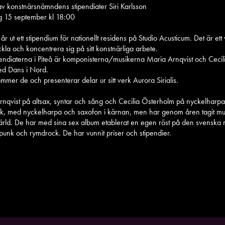
v konstnärsnämndens stipendiater Siri Karlsson
ag 15 september kl 18:00
 ut ett stipendium för nationellt residens på Studio Acusticum. Det är ett 
ckla och koncentrera sig på sitt konstnärliga arbete.
ipendiaterna i Piteå är komponisterna/musikerna Maria Arnqvist och Ceci
ed Dans i Nord.
er de och presenterar delar ur sitt verk Aurora Sirialis.
rnqvist på altsax, syntar och sång och Cecilia Österholm på nyckelharpa,
usik, med nyckelharpa och saxofon i kärnan, men har genom åren tagit mus
dvärld. De har med sina sex album etablerat en egen röst på den svenska
punk och rymdrock. De har vunnit priser och stipendier.