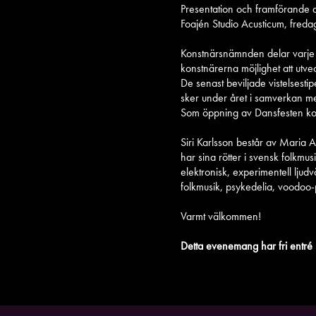
Presentation och framförande a
Foajén Studio Acusticum, fred
Konstnärsnämnden delar varje år
konstnärerna möjlighet att utve
De senast beviljade vistelsest
sker under året i samverkan m
Som öppning av Dansfesten komm
Siri Karlsson består av Maria A
har sina rötter i svensk folkm
elektronisk, experimentell lju
folkmusik, psykedelia, voodoo-
Varmt välkommen!
Detta evenemang har fri entré