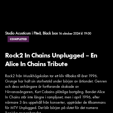
Studio Acusticum i Piteå
Black box
,
16 oktober 2024 kl 19:00
COMPLETED
Rock2 In Chains Unplugged – En
Alice In Chains Tribute
Rock2 från Musikhögskolan tar ett kliv tillbaka till året 1996.
Grunge har haft sin storhetstid under början av årtiondet. Genren
och dess anhängare är fortfarande skakade av
Nirvanasångaren, Kurt Cobains plötsliga bortgång. Bandet Alice
In Chains står inte längre i rampljuset, men i april 1996, efter
närmare 3 års uppehåll från konserter, uppträder de tillsammans
för MTV Unplugged. Det blir början på slutet för det numera
ikoniska grungebandet.