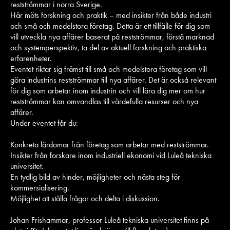
restströmmar i norra Sverige.
Här möts forskning och praktik – med insikter från både industri
och små och medelstora företag. Detta är ett tillfälle för dig som
vill utveckla nya affärer baserat på restströmmar, förstå marknad
och systemperspektiv, ta del av aktuell forskning och praktiska
erfarenheter.
Eventet riktar sig främst till små och medelstora företag som vill
göra industrins restströmmar till nya affärer. Det är också relevant
för dig som arbetar inom industrin och vill lära dig mer om hur
restströmmar kan omvandlas till värdefulla resurser och nya
affärer.
Under eventet får du:
Konkreta lärdomar från företag som arbetar med restströmmar.
Insikter från forskare inom industriell ekonomi vid Luleå tekniska
universitet.
En tydlig bild av hinder, möjligheter och nästa steg för
kommersialisering.
Möjlighet att ställa frågor och delta i diskussion.
Johan Frishammar, professor Luleå tekniska universitet finns på