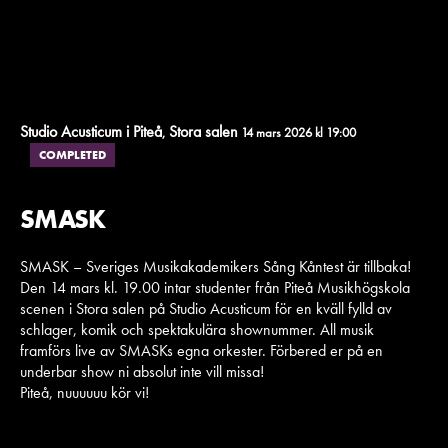
Studio Acusticum i Piteå
Stora salen
,
14 mars 2026 kl 19:00
COMPLETED
SMASK
SMASK – Sveriges Musikakademikers Sång Kåntest är tillbaka!
Den 14 mars kl. 19.00 intar studenter från Piteå Musikhögskola
scenen i Stora salen på Studio Acusticum för en kväll fylld av
schlager, komik och spektakulära shownummer. All musik
framförs live av SMASKs egna orkester. Förbered er på en
underbar show ni absolut inte vill missa!
Piteå, nuuuuuu kör vi!