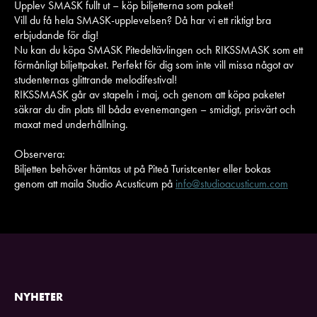
Upplev SMASK fullt ut – köp biljetterna som paket!
Vill du få hela SMASK-upplevelsen? Då har vi ett riktigt bra
erbjudande för dig!
Nu kan du köpa SMASK Pitedeltävlingen och RIKSSMASK som ett
förmånligt biljettpaket. Perfekt för dig som inte vill missa något av
studenternas glittrande melodifestival!
RIKSSMASK går av stapeln i maj, och genom att köpa paketet
säkrar du din plats till båda evenemangen – smidigt, prisvärt och
maxat med underhållning.
Observera:
Biljetten behöver hämtas ut på Piteå Turistcenter eller bokas
genom att maila Studio Acusticum på
info@studioacusticum.com
NYHETER