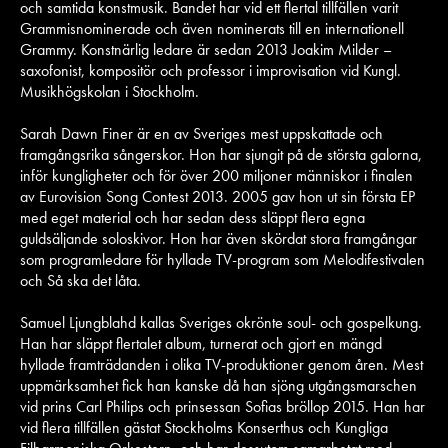
och samtida konstmusik. Bandet har vid ett flertal tillfällen varit
Grammisnominerade och även nominerats till en internationell
Grammy. Konstnärlig ledare är sedan 2013 Joakim Milder –
saxofonist, kompositör och professor i improvisation vid Kungl.
Musikhögskolan i Stockholm.
Sarah Dawn Finer är en av Sveriges mest uppskattade och
framgångsrika sångerskor. Hon har sjungit på de största galorna,
inför kungligheter och för över 200 miljoner människor i finalen
av Eurovision Song Contest 2013. 2005 gav hon ut sin första EP
med eget material och har sedan dess släppt flera egna
guldsäljande soloskivor. Hon har även skördat stora framgångar
som programledare för hyllade TV-program som Melodifestivalen
och Så ska det låta.
Samuel Ljungblahd kallas Sveriges okrönte soul- och gospelkung.
Han har släppt flertalet album, turnerat och gjort en mängd
hyllade framträdanden i olika TV-produktioner genom åren. Mest
uppmärksamhet fick han kanske då han sjöng utgångsmarschen
vid prins Carl Philips och prinsessan Sofias bröllop 2015. Han har
vid flera tillfällen gästat Stockholms Konserthus och Kungliga