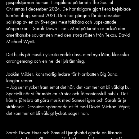
gospelstjärnan Samuel Ljungblahd på turnén The Soul of
Christmas i december 2024. De har tidigare gjort flera bejublade
turnéer ihop, senast 2021. Den här gången får de dessutom
sällskap av en av Sveriges mest folkkära och uppskattade
sångerskor – Sarah Dawn Finer. Med på turnén är också den
amerikanske soulartisten med den stora rösten från Texas, David
Michael Wyatt.
Det bjuds på musik i yttersta världsklass, med nya låtar, klassiska
arrangemang och en hel del julstämning.
Joakim Milder, konstnärlig ledare för Norrbotten Big Band,
längtar redan.
– Jag ser mycket fram emot det här, det kommer att bli väldigt kul.
Speciellt när vi får möta en så stor och förväntansfull publik. Det
känns jättebra att göra musik med Samuel igen och Sarah är ju
strålande. Dessutom spännande att få med David Michael Wyatt,
det kommer att bli väldigt lyckat, säger han.
Sarah Dawn Finer och Samuel Ljungblahd gjorde en liknade