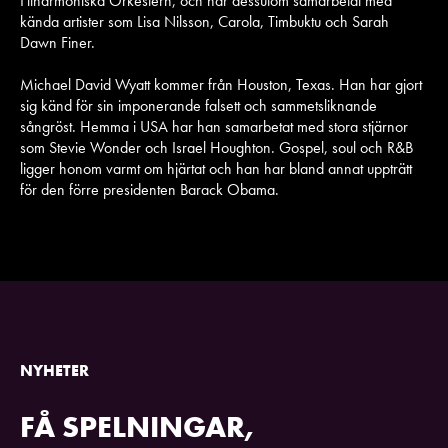
Filharmoniska Orkestern, och har dessutom samarbetat med
kända artister som Lisa Nilsson, Carola, Timbuktu och Sarah
Dawn Finer.
Michael David Wyatt kommer från Houston, Texas. Han har gjort
sig känd för sin imponerande falsett och sammetsliknande
sångröst. Hemma i USA har han samarbetat med stora stjärnor
som Stevie Wonder och Israel Houghton. Gospel, soul och R&B
ligger honom varmt om hjärtat och han har bland annat uppträtt
för den förre presidenten Barack Obama.
NYHETER
FÅ SPELNINGAR,