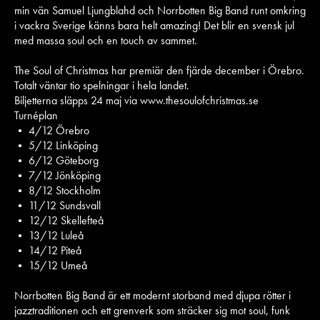
min vän Samuel Ljungblahd och Norrbotten Big Band runt omkring
i vackra Sverige känns bara helt amazing! Det blir en svensk jul
med massa soul och en touch av sammet.
The Soul of Christmas har premiär den fjärde december i Örebro.
Totalt väntar tio spelningar i hela landet.
Biljetterna släpps 24 maj via www.thesoulofchristmas.se
Turnéplan
• 4/12 Örebro
• 5/12 Linköping
• 6/12 Göteborg
• 7/12 Jönköping
• 8/12 Stockholm
• 11/12 Sundsvall
• 12/12 Skellefteå
• 13/12 Luleå
• 14/12 Piteå
• 15/12 Umeå
Norrbotten Big Band är ett modernt storband med djupa rötter i
jazztraditionen och ett grenverk som sträcker sig mot soul, funk