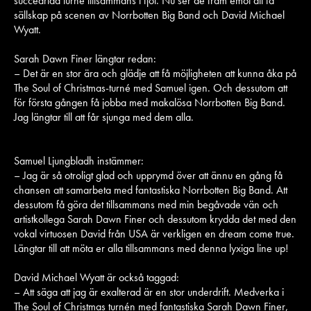
succéartad turné tillsammans i fjol. Nu ser de fram emot att få
sällskap på scenen av Norrbotten Big Band och David Michael
Wyatt.
Sarah Dawn Finer längtar redan:
– Det är en stor ära och glädje att få möjligheten att kunna åka på
The Soul of Christmas-turné med Samuel igen. Och dessutom att
för första gången få jobba med makalösa Norrbotten Big Band.
Jag längtar till att får sjunga med dem alla.
Samuel Ljungbladh instämmer:
– Jag är så otroligt glad och upprymd över att ännu en gång få
chansen att samarbeta med fantastiska Norrbotten Big Band. Att
dessutom få göra det tillsammans med min begåvade vän och
artistkollega Sarah Dawn Finer och dessutom krydda det med den
vokal virtuosen David från USA är verkligen en dream come true.
Längtar till att möta er alla tillsammans med denna lyxiga line up!
David Michael Wyatt är också taggad:
– Att säga att jag är exalterad är en stor underdrift. Medverka i
The Soul of Christmas turnén med fantastiska Sarah Dawn Finer,