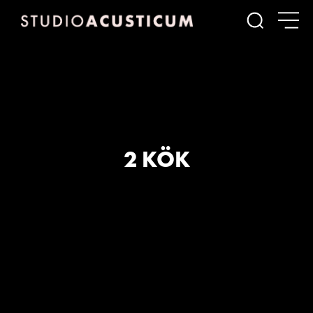
Sök
2 KÖK