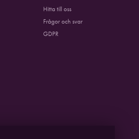
Hitta till oss
Frågor och svar
GDPR
USTICUM
2021. EN DEL AV
PITEÅ SCIENCE PARK