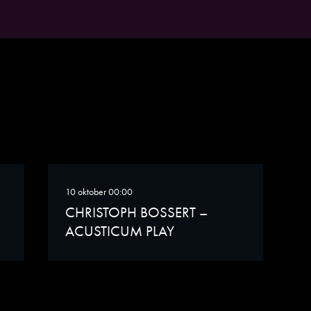
ger i klara och tydliga processer. Men – med känslighet för musikens tea
 så holistisk upplevelse som möjligt. Solist: Gary Verkade.
10 oktober 00:00
CHRISTOPH BOSSERT –
ACUSTICUM PLAY