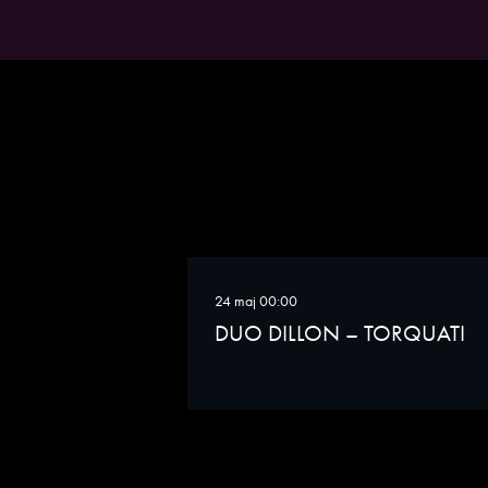
strukturera dessa ljud och klan
aspekter – allt för att skapa en
24 maj 00:00
DUO DILLON – TORQUATI