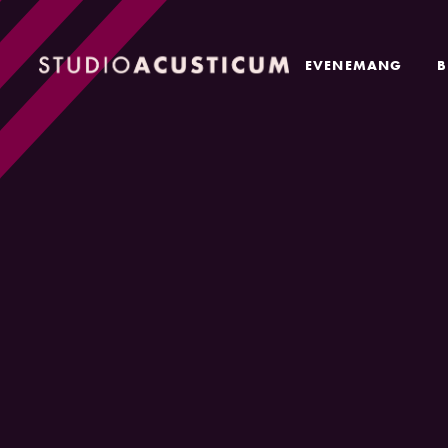
EVENEMANG
B
Orgelkonsert
COMPLETED
Gary Verkade/A
Livesändning från New Direction
av Ansgar Beste och som spela
Johnson.
När Kluster – föreningen som är
valet på Malmösonen Ansgar Bes
minns den undersökande journali
orgelns innersta mekanik och f
Ansgar Bestes ambition är också 