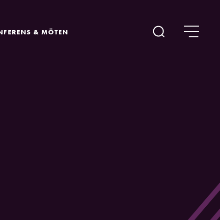
NFERENS & MÖTEN
Sök
Living organism
 skrivits för Orgel Acusticum
å dansade Maria Lawino
orgeln i Studio Acusticum, föll
n nya musikens Walraff, om ni
i detta verk nämligen in i
nnanmäte.
öra musikhistorien framåt och